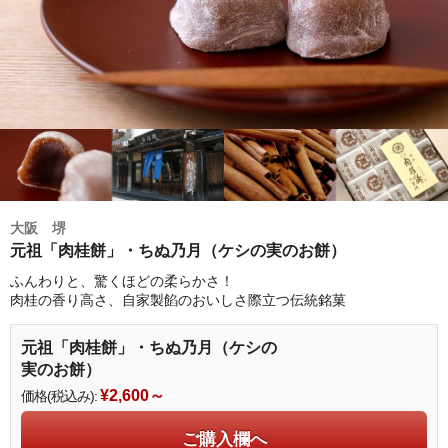
ご利用規約
サイトポリシー
プライバシーポリシー
大阪 堺
元祖「肉桂餅」・ちぬ乃月（ケシの実のお餅）
ふんわりと、驚くほどの柔らかさ！
肉桂の香り高さ、自家製餡のおいしさ際立つ伝統銘菓
元祖「肉桂餅」・ちぬ乃月（ケシの
実のお餅）
¥2,600～
価格(税込み):
ご購入欄へ