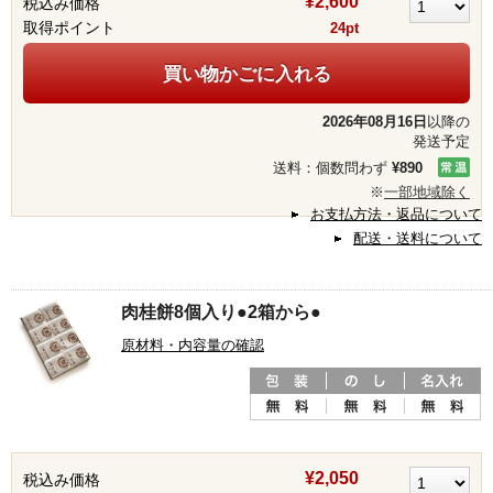
¥2,600
税込み価格
取得ポイント
24pt
買い物かごに入れる
2026年08月16日
以降の
発送予定
送料：個数問わず
¥890
※
一部地域除く
お支払方法・返品について
配送・送料について
肉桂餅8個入り●2箱から●
原材料・内容量の確認
¥2,050
税込み価格