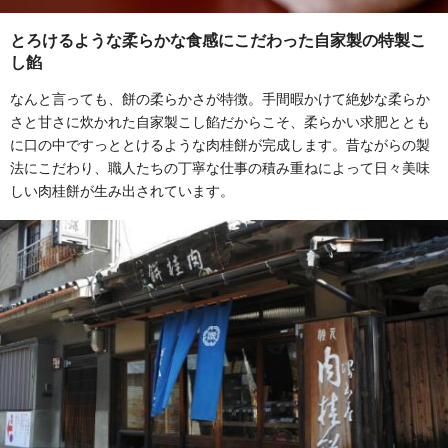
とろけるような柔らかな食感にこだわった自家製の特製こ
し餡
なんと言っても、餅の柔らかさが特徴。手間暇かけて絶妙な柔らか
さと甘さに炊かれた自家製こし餡だからこそ、柔らかい求肥ととも
に口の中ですっととけるような肉桂餅が完成します。昔ながらの製
法にこだわり、職人たちの丁寧な仕事の積み重ねによって日々美味
しい肉桂餅が生み出されています。