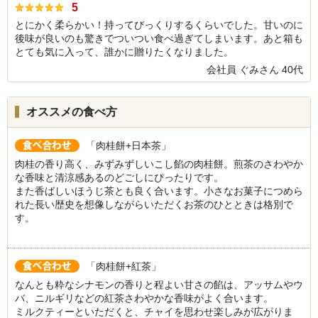
5
とにかく柔らかい！持ってびっくりするくらいでした。甘いのに
後味が良いのも驚きでついつい食べ過ぎてしまいます。あと箱も
とても気に入って、誰かに贈りたくなりました。
会社員 ぐみさん 40代
オススメの食べ方
「肉桂餅+日本茶」
肉桂の香り高く、みずみずしいこし餡の肉桂餅。煎茶のさわやか
な香味と清涼感あるのどごしにぴったりです。
また香ばしいほうじ茶とも良く合います。小さなお菓子につめら
れた長い歴史を想像しながらいただくお茶のひとときは格別で
す。
「肉桂餅+紅茶」
なんとも粋なシナモンの香りと程よい甘さの餡は、アッサムやウ
バ、ニルギリなどの紅茶さわやかな香味がよく合います。
ミルクティーといただくと、チャイを思わせ楽しみが広がりま