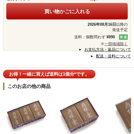
買い物かごに入れる
2026年08月16日
以降の
発送予定
送料：個数問わず
¥890
※
一部地域除く
お支払方法・返品について
配送・送料について
お得！一緒に買えば送料は1個分*です。
このお店の他の商品