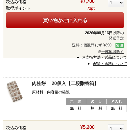
¥7,700
税込み価格
取得ポイント
71pt
買い物かごに入れる
2026年08月16日
以降の
発送予定
送料：個数問わず
¥890
※
一部地域除く
お支払方法・返品について
配送・送料について
肉桂餅 20個入【二段贈答箱】
原材料・内容量の確認
¥5,200
税込み価格