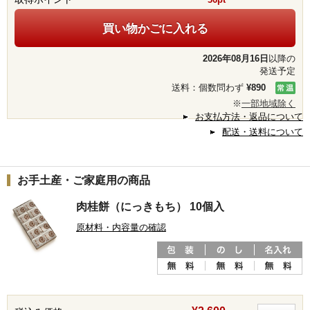
買い物かごに入れる
2026年08月16日
以降の
発送予定
送料：個数問わず
¥890
※
一部地域除く
お支払方法・返品について
配送・送料について
お手土産・ご家庭用の商品
肉桂餅（にっきもち） 10個入
原材料・内容量の確認