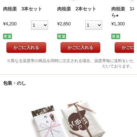
肉桂楽 3本セット
肉桂楽 2本セット
肉桂楽 1本
ら●
¥4,200
¥2,850
¥1,300
※異なる温度帯の商品を同時に注文される場合、温度帯毎に送料をいた
だいております。
包装・のし