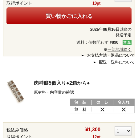
取得ポイント
19pt
買い物かごに入れる
2026年08月16日
以降の
発送予定
送料：個数問わず
¥890
※
一部地域除く
お支払方法・返品について
配送・送料について
肉桂餅5個入り●2箱から●
原材料・内容量の確認
¥1,300
税込み価格
取得ポイント
12pt