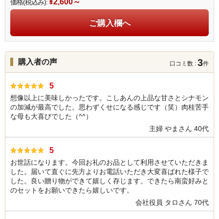
¥2,600～
価格(税込み):
ご購入欄へ
3
購入者の声
口コミ数 :
件
5
想像以上に美味しかったです。こしあんの上品な甘さとシナモン
の加減が最高でした。思わずくせになる感じです（笑）肉桂苦手
な母も大喜びでした（^^）
主婦 やまさん 40代
5
お世話になります。今回お礼のお品として利用させていただきま
した。届いて直ぐに先方よりお電話いただき大変喜ばれた様子で
した。良い贈り物ができて嬉しく存じます。できたら南蛮好みと
のセットをお願いできたら嬉しいです。
会社役員 タロさん 70代