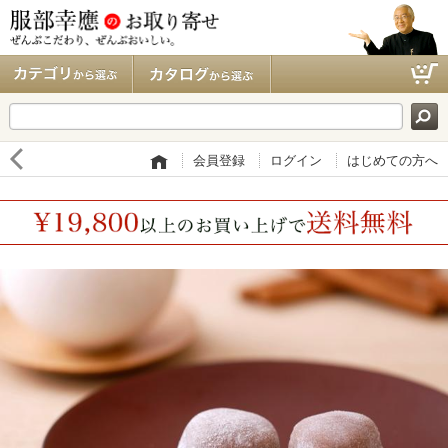
ぜんぶこだわり、ぜんぶおい
初めての方へ
私が実食・厳
しい。服部幸應のお取り寄せ
選しました！
『服部幸應のお取り寄せ』とは？
会員登録
会員登録
ログイン
はじめての方へ
よくあるご質問
お問い合わせ
お支払方法について
送料・お届けについて
ポイントについて
返品・キャンセルについて
メールが届かない方へ
特定商取引に関する記述
会社概要