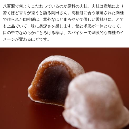
八百源で何よりこだわっているのが原料の肉桂。肉桂は産地により
驚くほど香りが違うと語る岡田さん。肉桂餅に合う厳選された肉桂
で作られた肉桂餅は、意外なほどまろやかで優しい舌触りに。とて
も上品でいて、味に奥深さを感じます。餡と求肥が一体となって、
口の中でなめらかにとろける様は、スパイシーで刺激的な肉桂のイ
メージが変わるほどです。