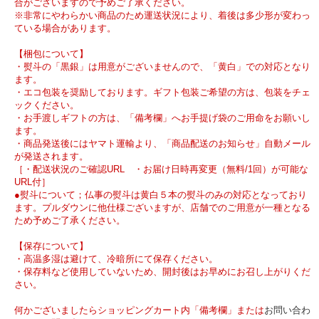
合がございますので予めご了承ください。
※非常にやわらかい商品のため運送状況により、着後は多少形が変わっ
ている場合があります。
【梱包について】
・熨斗の「黒銀」は用意がございませんので、「黄白」での対応となり
ます。
・エコ包装を奨励しております。ギフト包装ご希望の方は、包装をチェ
ックください。
・お手渡しギフトの方は、「備考欄」へお手提げ袋のご用命をお願いし
ます。
・商品発送後にはヤマト運輸より、「商品配送のお知らせ」自動メール
が発送されます。
［・配送状況のご確認URL ・お届け日時再変更（無料/1回）が可能な
URL付］
●熨斗について；仏事の熨斗は黄白５本の熨斗のみの対応となっており
ます。プルダウンに他仕様ございますが、店舗でのご用意が一種となる
ため予めご了承ください。
【保存について】
・高温多湿は避けて、冷暗所にて保存ください。
・保存料など使用していないため、開封後はお早めにお召し上がりくだ
さい。
何かございましたらショッピングカート内「備考欄」または
お問い合わ