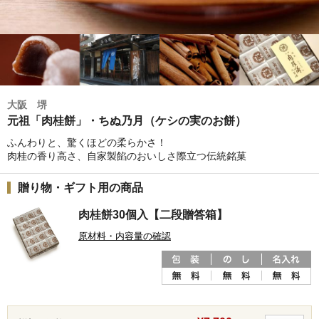
大阪 堺
元祖「肉桂餅」・ちぬ乃月（ケシの実のお餅）
ふんわりと、驚くほどの柔らかさ！
肉桂の香り高さ、自家製餡のおいしさ際立つ伝統銘菓
贈り物・ギフト用の商品
肉桂餅30個入【二段贈答箱】
原材料・内容量の確認