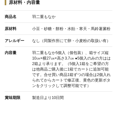
原材料・内容量
商品名
羽二重もなか
原材料
小豆・砂糖・餅粉・水飴・寒天・馬鈴薯澱粉
アレルギー
なし（同製作所にて卵・小麦粉の取扱い有）
内容量
羽二重もなか5個入（個包装）、箱サイズ縦
10㎝×横27㎝×高さ3.7㎝ ●5個入のみの方はは
2箱より承ります。（5個入1箱をご希望の方
は他商品ご購入後に1箱でカートに追加可能
です。合せ買い商品1箱ずつの場合は2個入れ
られてからカートで修正後、黄色の更新ボタ
ンをクリックして調整可能です）
賞味期限
製造日より10日間